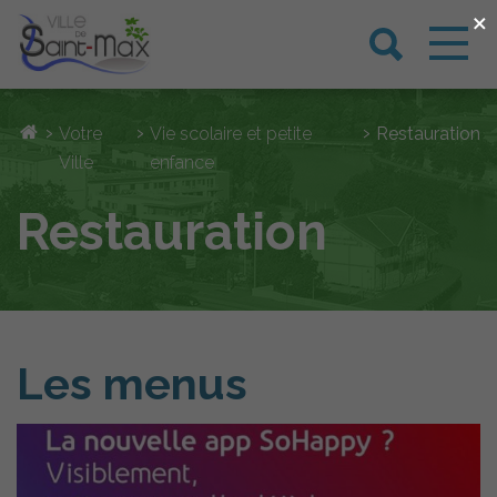
×
›
›
›
Votre
Vie scolaire et petite
Restauration
Ville
enfance
Restauration
Les menus