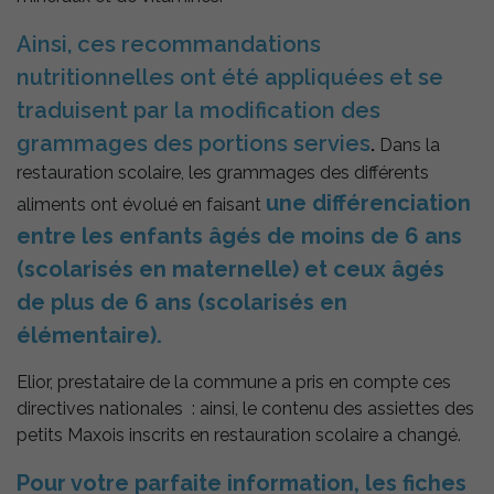
Ainsi, ces recommandations
Nécessaires
nutritionnelles ont été appliquées et se
Ces cookies
traduisent par la modification des
sont utiles au
bon
grammages des portions servies
.
Dans la
fonctionnement
de notre site
restauration scolaire, les grammages des différents
internet.
une différenciation
aliments ont évolué en faisant
entre les enfants âgés de moins de 6 ans
Statistiques
(scolarisés en maternelle) et ceux âgés
Afin de vous
proposer des
de plus de 6 ans (scolarisés en
évolutions et
élémentaire).
d'établir des
statistiques,
nous utilisons
Elior, prestataire de la commune a pris en compte ces
des cookies.
directives nationales : ainsi, le contenu des assiettes des
Nous utilisons
Google
petits Maxois inscrits en restauration scolaire a changé.
Analytics pour
l'établissement
Pour votre parfaite information, les fiches
de nos