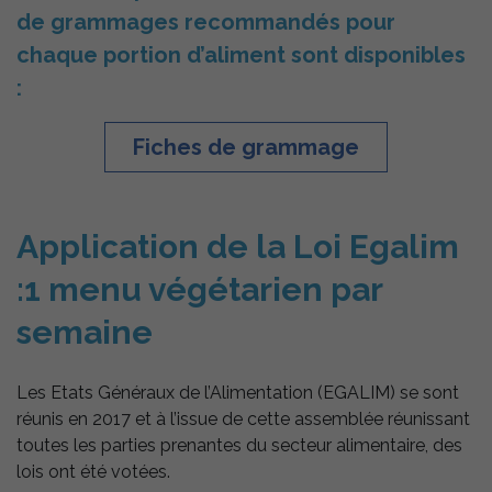
statistiques.
de grammages recommandés pour
chaque portion d’aliment sont disponibles
Experience
:
Afin
d'améliorer
l'expérience
Fiches de grammage
utilisateur,
certaines
fonctionnalités
utilisent des
cookies. En
Application de la Loi Egalim
décidant de ne
pas les
:1 menu végétarien par
accepter, ces
fonctionnalités
semaine
pourraient ne
pas fonctionner
de manière
optimale. Les
Les Etats Généraux de l’Alimentation (EGALIM) se sont
cookies
réunis en 2017 et à l’issue de cette assemblée réunissant
utilisés
regroupent les
toutes les parties prenantes du secteur alimentaire, des
plateformes
lois ont été votées.
d'hébergement