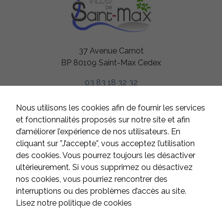
37 Avenue Carnot
BP 80109 Saint-Max Cedex
03 83 18 32 32
HORAIRES
Nous utilisons les cookies afin de fournir les services
Du lundi au jeudi
et fonctionnalités proposés sur notre site et afin
de 8h à 12h et de 13h à 17h
d’améliorer l’expérience de nos utilisateurs. En
Le vendredi
cliquant sur ”J’accepte”, vous acceptez l’utilisation
de 8h à 12h et de 13h à 16h
des cookies. Vous pourrez toujours les désactiver
Samedi et dimanche
ultérieurement. Si vous supprimez ou désactivez
fermé
nos cookies, vous pourriez rencontrer des
interruptions ou des problèmes d’accès au site.
Lisez notre politique de cookies
CONTACT