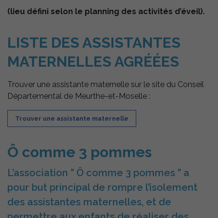
Google
(lieu défini selon le planning des activités d’éveil).
Analytics pour
l'établissement
de nos
LISTE DES ASSISTANTES
statistiques.
MATERNELLES AGRÉÉES
Experience
Afin
Trouver une assistante maternelle sur le site du Conseil
d'améliorer
Départemental de Meurthe-et-Moselle :
l'expérience
utilisateur,
certaines
Trouver une assistante maternelle
fonctionnalités
utilisent des
cookies. En
Ô comme 3 pommes
décidant de ne
pas les
accepter, ces
L’association ” Ô comme 3 pommes ” a
fonctionnalités
pourraient ne
pour but principal de rompre l’isolement
pas fonctionner
de manière
des assistantes maternelles, et de
optimale. Les
cookies
permettre aux enfants de réaliser des