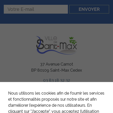
37 Avenue Carnot
BP 80109 Saint-Max Cedex
03 83 18 32 32
HORAIRES
Nous utilisons les cookies afin de fournir les services
Du lundi au jeudi
et fonctionnalités proposés sur notre site et afin
de 8h à 12h et de 13h à 17h
d’améliorer l’expérience de nos utilisateurs. En
Le vendredi
cliquant sur ”J’accepte”, vous acceptez l’utilisation