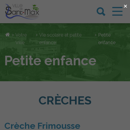
×
›
›
›
Votre
Vie scolaire et petite
Petite
Ville
enfance
enfance
Petite enfance
CRÈCHES
Crèche Frimousse