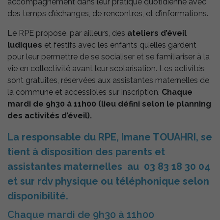
accompagnement dans leur pratique quotidienne avec
des temps d’échanges, de rencontres, et d’informations.
Le RPE propose, par ailleurs, des
ateliers d’éveil
ludiques
et festifs avec les enfants qu’elles gardent
pour leur permettre de se socialiser et se familiariser à la
Nécessaires
vie en collectivité avant leur scolarisation. Les activités
Ces cookies
sont gratuites, réservées aux assistantes maternelles de
sont utiles au
la commune et accessibles sur inscription.
Chaque
bon
fonctionnement
mardi de 9h30 à 11h00 (lieu défini selon le planning
de notre site
des activités d’éveil).
internet.
La responsable du
RPE, Imane TOUAHRI, se
tient à disposition des parents et
Statistiques
Afin de vous
assistantes maternelles au 03 83 18 30 04
proposer des
évolutions et
et sur rdv physique ou téléphonique selon
d'établir des
statistiques,
disponibilité.
nous utilisons
des cookies.
Chaque mardi de 9h30 à 11h00
Nous utilisons