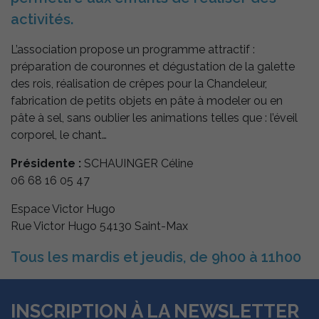
utilisés
activités.
regroupent les
plateformes
d'hébergement
L’association propose un programme attractif :
de médias tels
préparation de couronnes et dégustation de la galette
que YouTube.
des rois, réalisation de crêpes pour la Chandeleur,
fabrication de petits objets en pâte à modeler ou en
pâte à sel, sans oublier les animations telles que : l’éveil
corporel, le chant…
Présidente :
SCHAUINGER Céline
06 68 16 05 47
Espace Victor Hugo
Rue Victor Hugo 54130 Saint-Max
Tous les mardis et jeudis, de 9h00 à 11h00
INSCRIPTION À LA NEWSLETTER