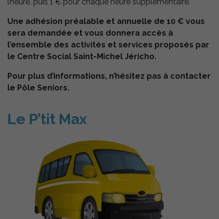
l’heure, puis 1 € pour chaque heure supplémentaire.
certaines
fonctionnalités
Une adhésion préalable et annuelle de 10 € vous
utilisent des
cookies. En
sera demandée et vous donnera accès à
décidant de ne
l’ensemble des activités et services proposés par
pas les
le Centre Social Saint-Michel Jéricho.
accepter, ces
fonctionnalités
pourraient ne
Pour plus d’informations, n’hésitez pas à contacter
pas fonctionner
le Pôle Seniors.
de manière
optimale. Les
cookies
utilisés
Le P’tit Max
regroupent les
plateformes
d'hébergement
de médias tels
que YouTube.