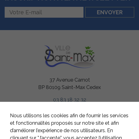
37 Avenue Carnot
BP 80109 Saint-Max Cedex
03 83 18 32 32
HORAIRES
Nous utilisons les cookies afin de fournir les services
Du lundi au jeudi
et fonctionnalités proposés sur notre site et afin
de 8h à 12h et de 13h à 17h
d’améliorer l’expérience de nos utilisateurs. En
Le vendredi
cliquant sur ”J’accepte”, vous acceptez l’utilisation