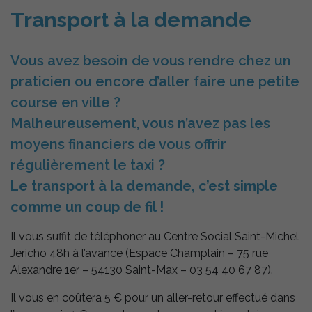
de notre site
internet.
Transport à la demande
Vous avez besoin de vous rendre chez un
Statistiques
Afin de vous
praticien ou encore d’aller faire une petite
proposer des
évolutions et
course en ville ?
d'établir des
statistiques,
Malheureusement, vous n’avez pas les
nous utilisons
moyens financiers de vous offrir
des cookies.
Nous utilisons
régulièrement le taxi ?
Google
Analytics pour
Le transport à la demande, c’est simple
l'établissement
de nos
comme un coup de fil !
statistiques.
Il vous suffit de téléphoner au Centre Social Saint-Michel
Jericho 48h à l’avance (Espace Champlain – 75 rue
Experience
Alexandre 1er – 54130 Saint-Max – 03 54 40 67 87).
Afin
d'améliorer
Il vous en coûtera 5 € pour un aller-retour effectué dans
l'expérience
utilisateur,