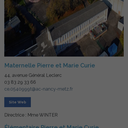
Maternelle Pierre et Marie Curie
44, avenue Général Leclerc
03 83 29 33 66
ce.0540999t@ac-nancy-metz.fr
Site Web
Directrice : Mme WINTER
Élémentaire Pierre et Marie Curie