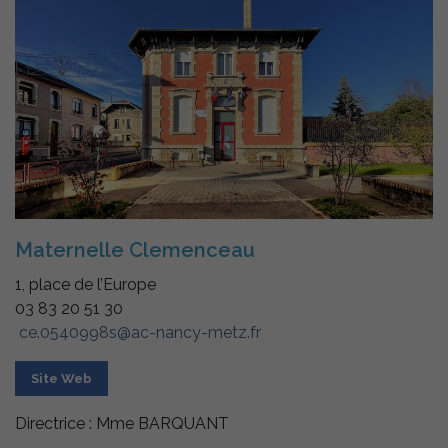
bon
fonctionnement
de notre site
internet.
Statistiques
Afin de vous
proposer des
évolutions et
d'établir des
statistiques,
nous utilisons
des cookies.
Maternelle Clemenceau
Nous utilisons
Google
1, place de l’Europe
Analytics pour
03 83 20 51 30
l'établissement
de nos
ce.0540998s@ac-nancy-metz.fr
statistiques.
Site Web
Experience
Directrice : Mme BARQUANT
Afin