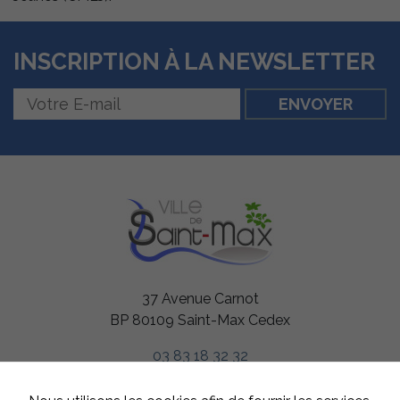
INSCRIPTION À LA NEWSLETTER
37 Avenue Carnot
BP 80109 Saint-Max Cedex
03 83 18 32 32
HORAIRES