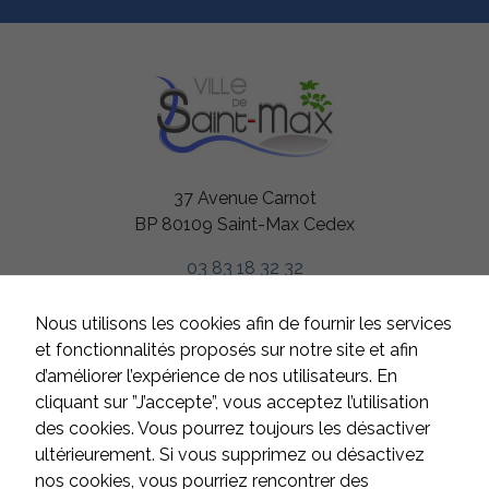
37 Avenue Carnot
BP 80109 Saint-Max Cedex
03 83 18 32 32
HORAIRES
Nous utilisons les cookies afin de fournir les services
Du lundi au jeudi
et fonctionnalités proposés sur notre site et afin
de 8h à 12h et de 13h à 17h
d’améliorer l’expérience de nos utilisateurs. En
Le vendredi
cliquant sur ”J’accepte”, vous acceptez l’utilisation
de 8h à 12h et de 13h à 16h
des cookies. Vous pourrez toujours les désactiver
Samedi et dimanche
ultérieurement. Si vous supprimez ou désactivez
fermé
nos cookies, vous pourriez rencontrer des