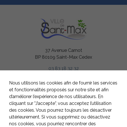
37 Avenue Carnot
BP 80109 Saint-Max Cedex
03 83 18 32 32
HORAIRES
Nous utilisons les cookies afin de fournir les services
Du lundi au jeudi
et fonctionnalités proposés sur notre site et afin
de 8h à 12h et de 13h à 17h
d’améliorer l’expérience de nos utilisateurs. En
Le vendredi
cliquant sur ”J’accepte”, vous acceptez l’utilisation
de 8h à 12h et de 13h à 16h
des cookies. Vous pourrez toujours les désactiver
Samedi et dimanche
ultérieurement. Si vous supprimez ou désactivez
fermé
nos cookies, vous pourriez rencontrer des