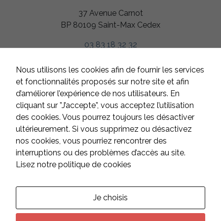
37 Avenue Carnot
BP 80109 Saint-Max Cedex
03 83 18 32 32
HORAIRES
Nous utilisons les cookies afin de fournir les services
Du lundi au jeudi
et fonctionnalités proposés sur notre site et afin
de 8h à 12h et de 13h à 17h
d’améliorer l’expérience de nos utilisateurs. En
Le vendredi
cliquant sur ”J’accepte”, vous acceptez l’utilisation
de 8h à 12h et de 13h à 16h
des cookies. Vous pourrez toujours les désactiver
Samedi et dimanche
ultérieurement. Si vous supprimez ou désactivez
fermé
nos cookies, vous pourriez rencontrer des
interruptions ou des problèmes d’accès au site.
Lisez notre politique de cookies
CONTACT
Suivez-nous sur les réseaux :
Je choisis