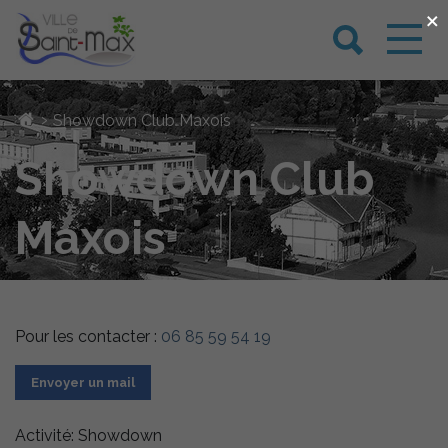
×
›
Showdown Club Maxois
Showdown Club
Maxois
Pour les contacter :
06 85 59 54 19
Envoyer un mail
Activité: Showdown