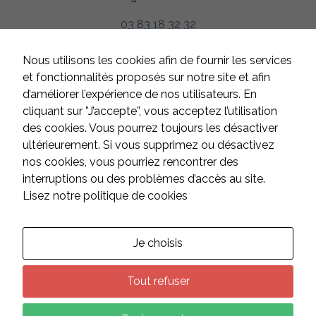
03 83 18 32 32
HORAIRES
Nous utilisons les cookies afin de fournir les services
Du lundi au jeudi
et fonctionnalités proposés sur notre site et afin
de 8h à 12h et de 13h à 17h
d’améliorer l’expérience de nos utilisateurs. En
Le vendredi
cliquant sur ”J’accepte”, vous acceptez l’utilisation
de 8h à 12h et de 13h à 16h
des cookies. Vous pourrez toujours les désactiver
Samedi et dimanche
ultérieurement. Si vous supprimez ou désactivez
fermé
nos cookies, vous pourriez rencontrer des
interruptions ou des problèmes d’accès au site.
Lisez notre politique de cookies
CONTACT
Suivez-nous sur les réseaux :
Je choisis
Tout refuser
Nécessaires