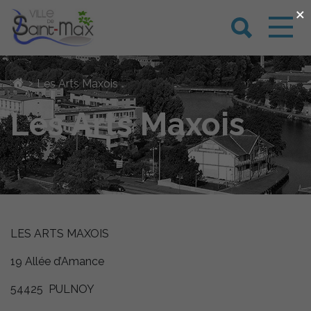
×
›
Les Arts Maxois
Les Arts Maxois
LES ARTS MAXOIS
19 Allée d’Amance
54425 PULNOY