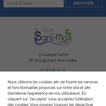
37 Avenue Carnot
BP 80109 Saint-Max Cedex
03 83 18 32 32
HORAIRES
Nous utilisons les cookies afin de fournir les services
Du lundi au jeudi
et fonctionnalités proposés sur notre site et afin
de 8h à 12h et de 13h à 17h
d’améliorer l’expérience de nos utilisateurs. En
Le vendredi
cliquant sur ”J’accepte”, vous acceptez l’utilisation
de 8h à 12h et de 13h à 16h
des cookies. Vous pourrez toujours les désactiver