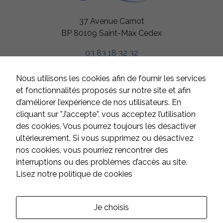
37 Avenue Carnot
BP 80109 Saint-Max Cedex
03 83 18 32 32
HORAIRES
Nous utilisons les cookies afin de fournir les services
Du lundi au jeudi
et fonctionnalités proposés sur notre site et afin
de 8h à 12h et de 13h à 17h
d’améliorer l’expérience de nos utilisateurs. En
Le vendredi
cliquant sur ”J’accepte”, vous acceptez l’utilisation
de 8h à 12h et de 13h à 16h
des cookies. Vous pourrez toujours les désactiver
Samedi et dimanche
ultérieurement. Si vous supprimez ou désactivez
fermé
nos cookies, vous pourriez rencontrer des
interruptions ou des problèmes d’accès au site.
Lisez notre politique de cookies
CONTACT
Suivez-nous sur les réseaux :
Je choisis