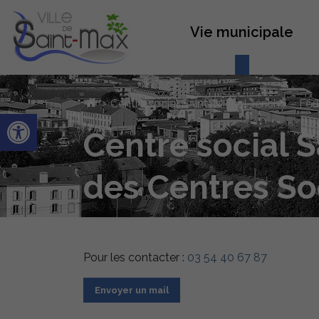
Vie municipale
›
Centre social Saint-Michel Jéricho – Fé
Ouvrir la barre d’outils
Centre social S
des Centres So
Pour les contacter :
03 54 40 67 87
Envoyer un mail