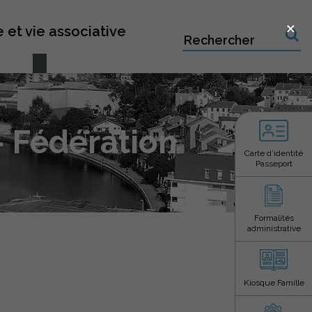
×
 et vie associative
Recherche sur le site
– Fédération
Carte d’identité
Passeport
Formalités
administrative
Kiosque Famille