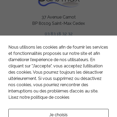
37 Avenue Carnot
BP 80109 Saint-Max Cedex
03 83 18 32 32
HORAIRES
Nous utilisons les cookies afin de fournir les services
Du lundi au jeudi
et fonctionnalités proposés sur notre site et afin
de 8h à 12h et de 13h à 17h
d’améliorer l’expérience de nos utilisateurs. En
Le vendredi
cliquant sur ”J’accepte”, vous acceptez l’utilisation
de 8h à 12h et de 13h à 16h
des cookies. Vous pourrez toujours les désactiver
Samedi et dimanche
ultérieurement. Si vous supprimez ou désactivez
fermé
nos cookies, vous pourriez rencontrer des
interruptions ou des problèmes d’accès au site.
Lisez notre politique de cookies
CONTACT
Suivez-nous sur les réseaux :
Je choisis