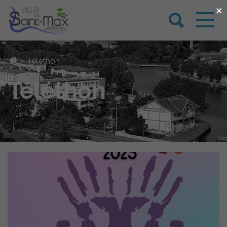
×
›
Téléthon
Téléthon