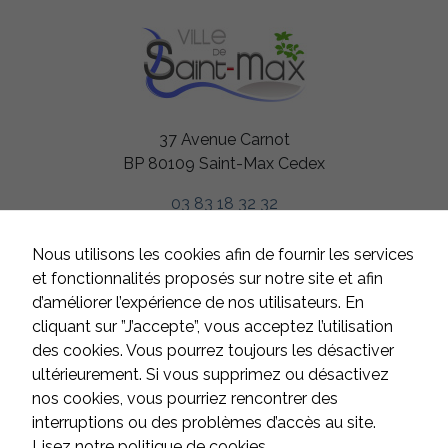
de nos
statistiques.
Experience
Afin
d'améliorer
37 Avenue Carnot
l'expérience
utilisateur,
BP 80109 Saint-Max Cedex
certaines
fonctionnalités
03 83 18 32 32
utilisent des
cookies. En
décidant de ne
HORAIRES
Nous utilisons les cookies afin de fournir les services
pas les
Du lundi au jeudi
et fonctionnalités proposés sur notre site et afin
accepter, ces
de 8h à 12h et de 13h à 17h
fonctionnalités
d’améliorer l’expérience de nos utilisateurs. En
pourraient ne
Le vendredi
cliquant sur ”J’accepte”, vous acceptez l’utilisation
pas fonctionner
de 8h à 12h et de 13h à 16h
de manière
des cookies. Vous pourrez toujours les désactiver
optimale. Les
Samedi et dimanche
ultérieurement. Si vous supprimez ou désactivez
cookies
fermé
nos cookies, vous pourriez rencontrer des
utilisés
regroupent les
interruptions ou des problèmes d’accès au site.
plateformes
Lisez notre politique de cookies