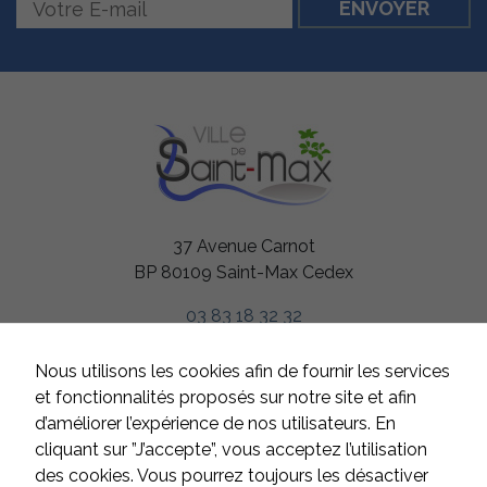
Nécessaires
Ces cookies
sont utiles au
bon
fonctionnement
de notre site
37 Avenue Carnot
internet.
BP 80109 Saint-Max Cedex
03 83 18 32 32
Statistiques
Afin de vous
proposer des
HORAIRES
Nous utilisons les cookies afin de fournir les services
évolutions et
Du lundi au jeudi
d'établir des
et fonctionnalités proposés sur notre site et afin
statistiques,
de 8h à 12h et de 13h à 17h
d’améliorer l’expérience de nos utilisateurs. En
nous utilisons
Le vendredi
cliquant sur ”J’accepte”, vous acceptez l’utilisation
des cookies.
de 8h à 12h et de 13h à 16h
Nous utilisons
des cookies. Vous pourrez toujours les désactiver