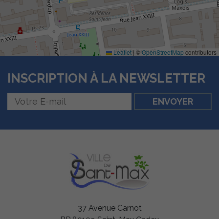
Leaflet
|
©
OpenStreetMap
contributors
INSCRIPTION À LA NEWSLETTER
Nécessaires
Ces cookies
sont utiles au
bon
fonctionnement
de notre site
internet.
Statistiques
Afin de vous
37 Avenue Carnot
proposer des
évolutions et