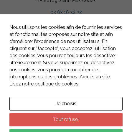
BP 80109 Saint-Max Cedex
d'établir des
statistiques,
03 83 18 32 32
nous utilisons
des cookies.
Nous utilisons
HORAIRES
Nous utilisons les cookies afin de fournir les services
Google
Du lundi au jeudi
et fonctionnalités proposés sur notre site et afin
Analytics pour
de 8h à 12h et de 13h à 17h
l'établissement
d’améliorer l’expérience de nos utilisateurs. En
de nos
Le vendredi
cliquant sur ”J’accepte”, vous acceptez l’utilisation
statistiques.
de 8h à 12h et de 13h à 16h
des cookies. Vous pourrez toujours les désactiver
Samedi et dimanche
ultérieurement. Si vous supprimez ou désactivez
fermé
Experience
nos cookies, vous pourriez rencontrer des
Afin
interruptions ou des problèmes d’accès au site.
d'améliorer
Lisez notre politique de cookies
l'expérience
CONTACT
utilisateur,
certaines
fonctionnalités
Je choisis
Suivez-nous sur les réseaux :
utilisent des
cookies. En
décidant de ne
Tout refuser
pas les
accepter, ces
fonctionnalités