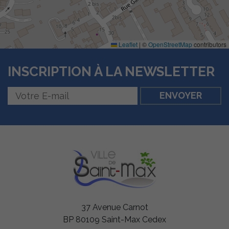
Leaflet
|
©
OpenStreetMap
contributors
INSCRIPTION À LA NEWSLETTER
Nécessaires
Ces cookies
sont utiles au
bon
fonctionnement
de notre site
internet.
Statistiques
Afin de vous
37 Avenue Carnot
proposer des
BP 80109 Saint-Max Cedex
évolutions et