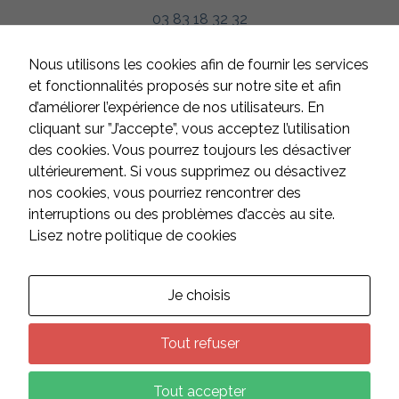
d'établir des
03 83 18 32 32
statistiques,
nous utilisons
des cookies.
HORAIRES
Nous utilisons les cookies afin de fournir les services
Nous utilisons
Google
Du lundi au jeudi
et fonctionnalités proposés sur notre site et afin
Analytics pour
de 8h à 12h et de 13h à 17h
d’améliorer l’expérience de nos utilisateurs. En
l'établissement
Le vendredi
de nos
cliquant sur ”J’accepte”, vous acceptez l’utilisation
statistiques.
de 8h à 12h et de 13h à 16h
des cookies. Vous pourrez toujours les désactiver
Samedi et dimanche
ultérieurement. Si vous supprimez ou désactivez
fermé
nos cookies, vous pourriez rencontrer des
Experience
interruptions ou des problèmes d’accès au site.
Afin
d'améliorer
Lisez notre politique de cookies
CONTACT
l'expérience
utilisateur,
certaines
fonctionnalités
Suivez-nous sur les réseaux :
Je choisis
utilisent des
cookies. En
décidant de ne
Tout refuser
pas les
accepter, ces
fonctionnalités
Tout accepter
pourraient ne