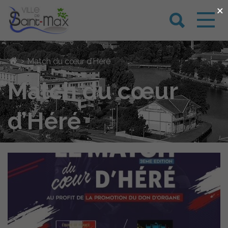
×
›
Match du cœur d’Héré
Match du cœur
d’Héré