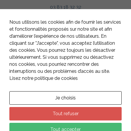
d'établir des
03 83 18 32 32
statistiques,
nous utilisons
des cookies.
HORAIRES
Nous utilisons les cookies afin de fournir les services
Nous utilisons
Google
Du lundi au jeudi
et fonctionnalités proposés sur notre site et afin
Analytics pour
de 8h à 12h et de 13h à 17h
d’améliorer l’expérience de nos utilisateurs. En
l'établissement
Le vendredi
de nos
cliquant sur ”J’accepte”, vous acceptez l’utilisation
statistiques.
de 8h à 12h et de 13h à 16h
des cookies. Vous pourrez toujours les désactiver
Samedi et dimanche
ultérieurement. Si vous supprimez ou désactivez
fermé
nos cookies, vous pourriez rencontrer des
Experience
interruptions ou des problèmes d’accès au site.
Afin
d'améliorer
Lisez notre politique de cookies
CONTACT
l'expérience
utilisateur,
certaines
fonctionnalités
Suivez-nous sur les réseaux :
Je choisis
utilisent des
cookies. En
décidant de ne
Tout refuser
pas les
accepter, ces
fonctionnalités
Tout accepter