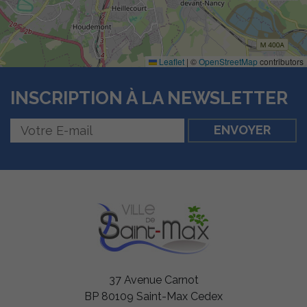
Leaflet
|
©
OpenStreetMap
contributors
INSCRIPTION À LA NEWSLETTER
Nécessaires
Ces cookies
sont utiles au
bon
fonctionnement
de notre site
internet.
Statistiques
Afin de vous
37 Avenue Carnot
proposer des
BP 80109 Saint-Max Cedex
évolutions et