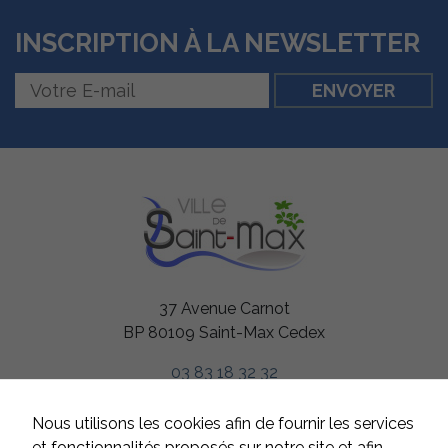
INSCRIPTION À LA NEWSLETTER
Nécessaires
Ces cookies
sont utiles au
bon
fonctionnement
de notre site
internet.
37 Avenue Carnot
BP 80109 Saint-Max Cedex
Statistiques
Afin de vous
proposer des
03 83 18 32 32
évolutions et
d'établir des
HORAIRES
statistiques,
Nous utilisons les cookies afin de fournir les services
nous utilisons
Du lundi au jeudi
et fonctionnalités proposés sur notre site et afin