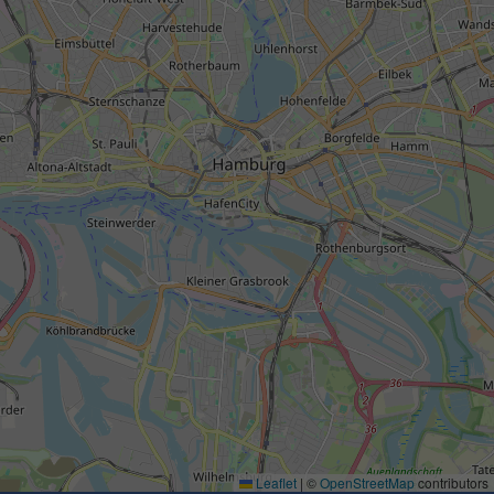
Leaflet
|
©
OpenStreetMap
contributors