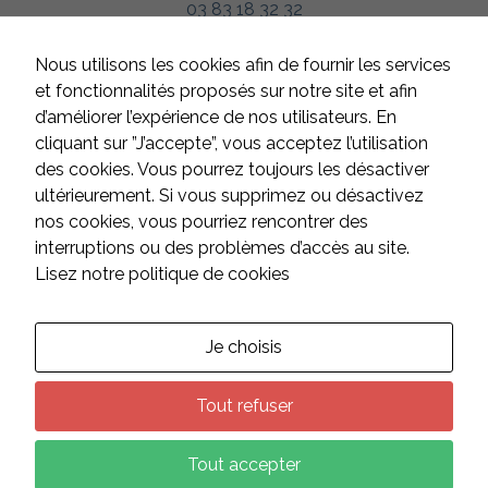
Ces cookies
03 83 18 32 32
sont utiles au
bon
fonctionnement
HORAIRES
Nous utilisons les cookies afin de fournir les services
de notre site
Du lundi au jeudi
et fonctionnalités proposés sur notre site et afin
internet.
de 8h à 12h et de 13h à 17h
d’améliorer l’expérience de nos utilisateurs. En
Le vendredi
cliquant sur ”J’accepte”, vous acceptez l’utilisation
de 8h à 12h et de 13h à 16h
Statistiques
des cookies. Vous pourrez toujours les désactiver
Afin de vous
Samedi et dimanche
ultérieurement. Si vous supprimez ou désactivez
proposer des
fermé
nos cookies, vous pourriez rencontrer des
évolutions et
d'établir des
interruptions ou des problèmes d’accès au site.
statistiques,
Lisez notre politique de cookies
nous utilisons
CONTACT
des cookies.
Nous utilisons
Google
Suivez-nous sur les réseaux :
Je choisis
Analytics pour
l'établissement
de nos
Tout refuser
statistiques.
Tout accepter
Experience
Plan du site
Mentions légales
Données personnelles