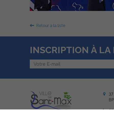
Retour à la liste
INSCRIPTION À L
37
BP
03