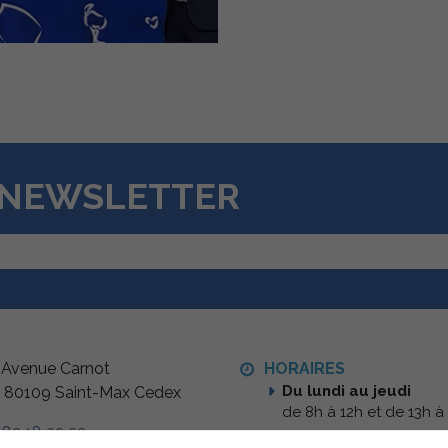
Nécessaires
Ces cookies
sont utiles au
bon
fonctionnement
de notre site
internet.
A NEWSLETTER
Statistiques
Afin de vous
proposer des
évolutions et
d'établir des
statistiques,
nous utilisons
des cookies.
Nous utilisons
Google
 Avenue Carnot
HORAIRES
Analytics pour
Du lundi au jeudi
 80109 Saint-Max Cedex
l'établissement
de 8h à 12h et de 13h à
de nos
statistiques.
 83 18 32 32
Le vendredi