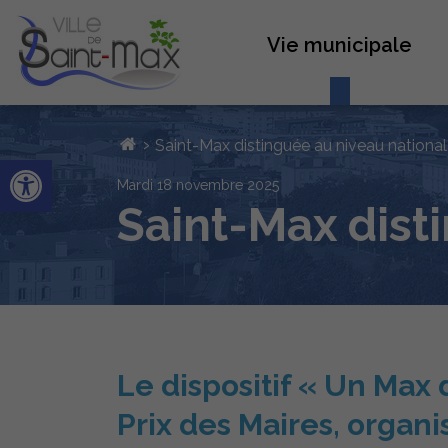
Vie municipale
›
Saint-Max distinguée au niveau national
Ouvrir la barre d’outils
mardi 18 novembre 2025
Saint-Max dist
Le dispositif « Un Max
Prix des Maires, organi