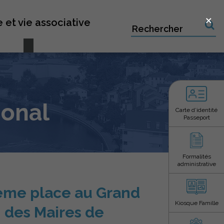
×
 et vie associative
Recherche sur le site
ional
Carte d’identité
Passeport
Formalités
administrative
ième place au Grand
Kiosque Famille
n des Maires de