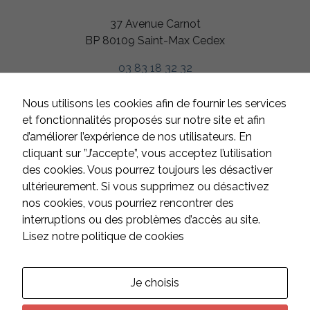
Nécessaires
37 Avenue Carnot
Ces cookies
BP 80109 Saint-Max Cedex
sont utiles au
bon
fonctionnement
03 83 18 32 32
de notre site
internet.
HORAIRES
Nous utilisons les cookies afin de fournir les services
Du lundi au jeudi
et fonctionnalités proposés sur notre site et afin
de 8h à 12h et de 13h à 17h
d’améliorer l’expérience de nos utilisateurs. En
Statistiques
Afin de vous
Le vendredi
cliquant sur ”J’accepte”, vous acceptez l’utilisation
proposer des
de 8h à 12h et de 13h à 16h
des cookies. Vous pourrez toujours les désactiver
évolutions et
Samedi et dimanche
d'établir des
ultérieurement. Si vous supprimez ou désactivez
statistiques,
fermé
nos cookies, vous pourriez rencontrer des
nous utilisons
interruptions ou des problèmes d’accès au site.
des cookies.
Nous utilisons
Lisez notre politique de cookies
CONTACT
Google
Analytics pour
l'établissement
de nos
Je choisis
Suivez-nous sur les réseaux :
statistiques.