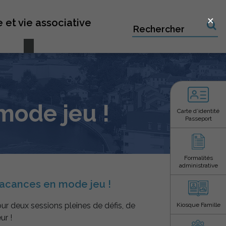
×
 et vie associative
Recherche sur le site
mode jeu !
Carte d’identité
Passeport
Formalités
administrative
vacances en mode jeu !
ur deux sessions pleines de défis, de
Kiosque Famille
r !