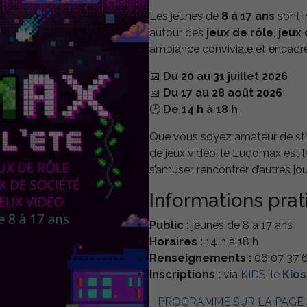
Les jeunes de
8 à 17 ans
sont i
autour des
jeux de rôle
,
jeux 
ambiance conviviale et encadr
📅
Du 20 au 31 juillet 2026
📅
Du 17 au 28 août 2026
🕑
De 14 h à 18 h
Que vous soyez amateur de stra
de jeux vidéo, le Ludomax est 
s’amuser, rencontrer d’autres jo
Informations pra
Public :
jeunes de 8 à 17 ans
Horaires :
14 h à 18 h
Renseignements :
06 07 37 6
Inscriptions :
via
KIDS, le
Kios
PROGRAMME SUR LA PAGE 