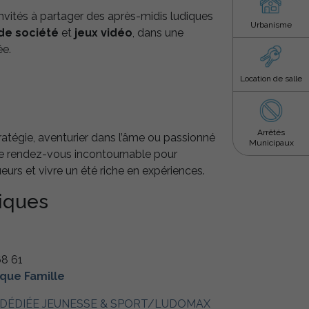
nvités à partager des après-midis ludiques
Urbanisme
de société
et
jeux vidéo
, dans une
ée.
Location de salle
Arrêtés
tégie, aventurier dans l’âme ou passionné
Municipaux
le rendez-vous incontournable pour
ueurs et vivre un été riche en expériences.
tiques
8 61
que Famille
DÉDIÉE JEUNESSE & SPORT/LUDOMAX