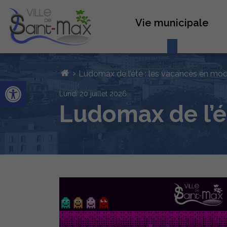
Vie municipale
›
Ludomax de l’été : les vacances en mode
Ouvrir la barre d’outils
lundi 20 juillet 2026
Ludomax de l’é