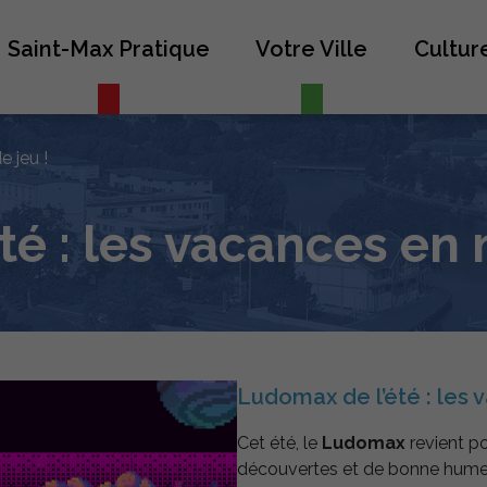
Saint-Max Pratique
Votre Ville
Culture
 jeu !
té : les vacances en 
Ludomax de l’été : les 
Cet été, le
Ludomax
revient po
découvertes et de bonne humeu