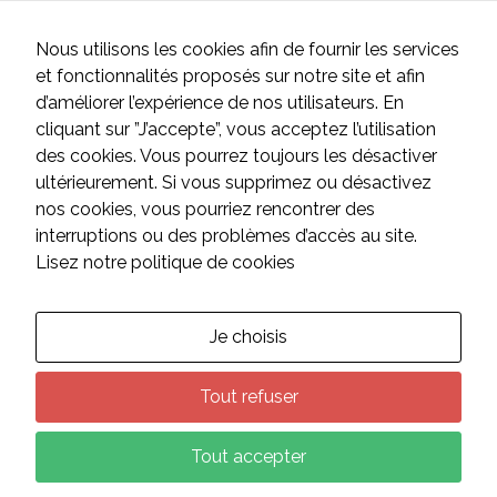
sont utiles au
bon
HORAIRES
Nous utilisons les cookies afin de fournir les services
fonctionnement
de notre site
Du lundi au jeudi
et fonctionnalités proposés sur notre site et afin
internet.
de 8h à 12h et de 13h à 17h
d’améliorer l’expérience de nos utilisateurs. En
Le vendredi
cliquant sur ”J’accepte”, vous acceptez l’utilisation
de 8h à 12h et de 13h à 16h
des cookies. Vous pourrez toujours les désactiver
Statistiques
Samedi et dimanche
ultérieurement. Si vous supprimez ou désactivez
Afin de vous
fermé
proposer des
nos cookies, vous pourriez rencontrer des
évolutions et
interruptions ou des problèmes d’accès au site.
d'établir des
statistiques,
Lisez notre politique de cookies
CONTACT
nous utilisons
des cookies.
Nous utilisons
Google
Suivez-nous sur les réseaux :
Je choisis
Analytics pour
l'établissement
de nos
Tout refuser
statistiques.
Tout accepter
Plan du site
Mentions légales
Données personnelles
Experience
© 2026
Mairie Saint Max
-
CMS : Wordpress