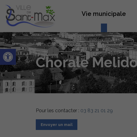
Vie municipale
›
Chorale Melidom
Ouvrir la barre d’outils
Chorale Melid
Pour les contacter :
03 83 21 01 29
Envoyer un mail