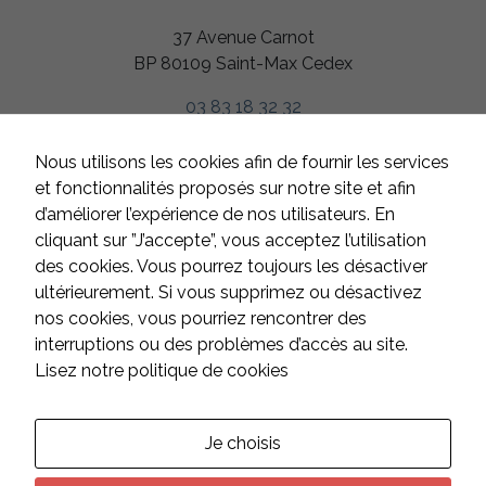
37 Avenue Carnot
BP 80109 Saint-Max Cedex
03 83 18 32 32
HORAIRES
Nous utilisons les cookies afin de fournir les services
Du lundi au jeudi
et fonctionnalités proposés sur notre site et afin
de 8h à 12h et de 13h à 17h
d’améliorer l’expérience de nos utilisateurs. En
Le vendredi
cliquant sur ”J’accepte”, vous acceptez l’utilisation
de 8h à 12h et de 13h à 16h
des cookies. Vous pourrez toujours les désactiver
Samedi et dimanche
ultérieurement. Si vous supprimez ou désactivez
fermé
nos cookies, vous pourriez rencontrer des
interruptions ou des problèmes d’accès au site.
Lisez notre politique de cookies
CONTACT
Suivez-nous sur les réseaux :
Je choisis